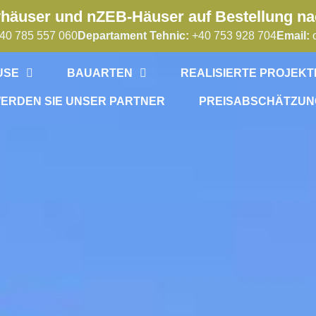
vhäuser und nZEB-Häuser auf Bestellung na
40 785 557 060
Departament Tehnic:
+40 753 928 704
Email:
USE
BAUARTEN
REALISIERTE PROJEKT
ERDEN SIE UNSER PARTNER
PREISABSCHÄTZUN