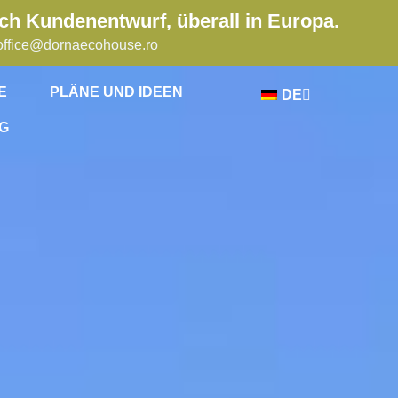
ch Kundenentwurf, überall in Europa.
office@dornaecohouse.ro
E
PLÄNE UND IDEEN
DE
G