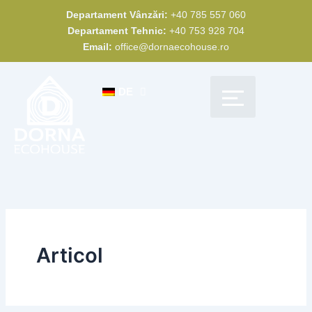
Zum
Departament Vânzări:
+40 785 557 060
Inhalt
Departament Tehnic:
+40 753 928 704
springen
Email:
office@dornaecohouse.ro
DE
Entdecke Dorna Eco House
Realisierte Projekte
Werden Sie unser Partner
Articol