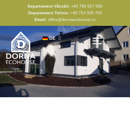
Zum
Departament Vânzări:
+40 785 557 060
Inhalt
Departament Tehnic:
+40 753 928 704
springen
Email:
office@dornaecohouse.ro
DE
Entdecke Dorna Eco House
Realisierte Projekte
Werden Sie unser Partner