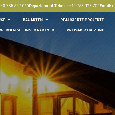
+40 785 557 060
Departament Tehnic:
+40 753 928 704
Email:
o
USE
BAUARTEN
REALISIERTE PROJEKTE
WERDEN SIE UNSER PARTNER
PREISABSCHÄTZUNG