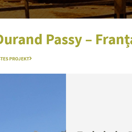
Durand Passy – Franț
TES PROJEKT
Nächster