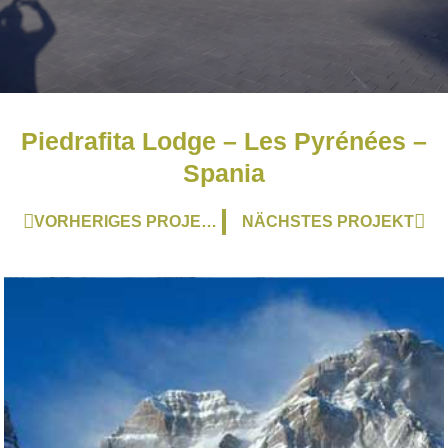
Piedrafita Lodge – Les Pyrénées –
Spania
Zurück
Näc
VORHERIGES PROJEKT
NÄCHSTES PROJEKT