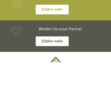
Erfahre mehr
Werden Sie unser Partner
Erfahre mehr
Hast du Fragen? Unsere Ingenieure stehen dir zur Verfügung
und werden alles ausführlich erklären.
Für technische Informationen kontaktieren Sie bitte George
unter +40 753 928 704.