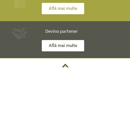
Află mai multe
Devino partener
Află mai multe
Ai nelămuriri? Inginerii noștri îţi stau la dispoziţie și îţi vor
explica totul în detaliu.
Informaţii Tehnice +40 753 928 704 George
Departament Vânzări +40 785 557 060 Raisa