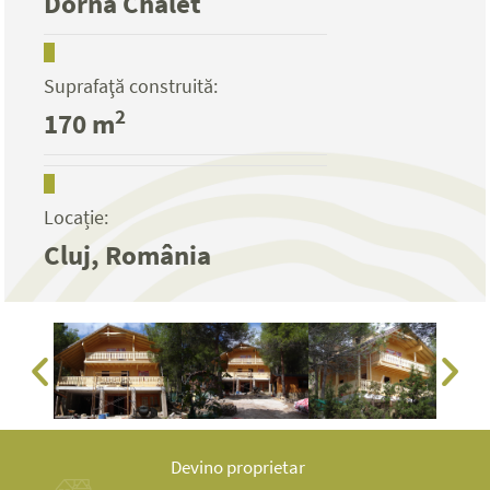
Dorna Chalet
Suprafaţă construită:
2
170 m
Locație:
Cluj, România
Devino proprietar