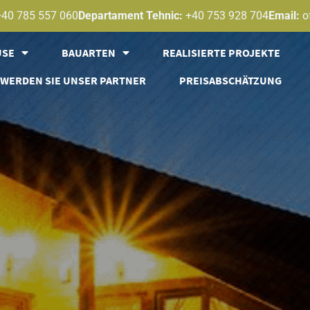
+40 785 557 060
Departament Tehnic:
+40 753 928 704
Email:
o
USE
BAUARTEN
REALISIERTE PROJEKTE
WERDEN SIE UNSER PARTNER
PREISABSCHÄTZUNG