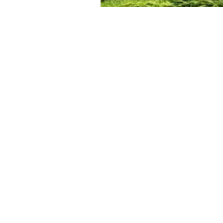
Details
Casă Dorna cu living, 2 dormitoare, bucătări