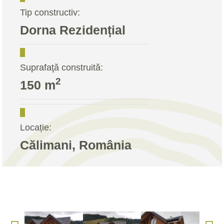
Tip constructiv:
Dorna Rezidențial
Suprafaţă construită:
2
150 m
Locație:
Călimani, România