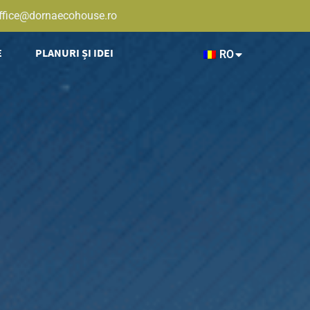
ffice@dornaecohouse.ro
E
PLANURI ȘI IDEI
RO