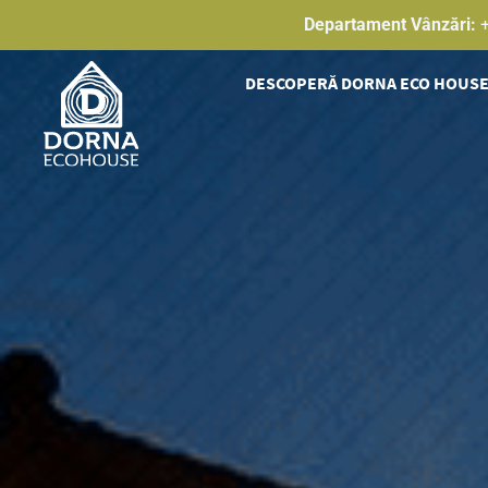
Skip
Departament Vânzări:
to
content
DESCOPERĂ DORNA ECO HOUS