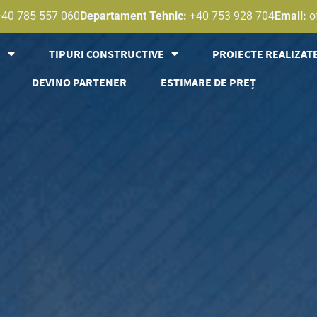
+40 785 557 060
Departament Tehnic:
+40 753 928 704
Email:
o
E
TIPURI CONSTRUCTIVE
PROIECTE REALIZAT
DEVINO PARTENER
ESTIMARE DE PREȚ