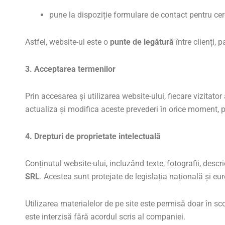
pune la dispoziție formulare de contact pentru cere
Astfel, website-ul este o
punte de legătură
între clienți, 
3. Acceptarea termenilor
Prin accesarea și utilizarea website-ului, fiecare vizitato
actualiza și modifica aceste prevederi în orice moment, p
4. Drepturi de proprietate intelectuală
Conținutul website-ului, incluzând texte, fotografii, descr
SRL
. Acestea sunt protejate de legislația națională și eu
Utilizarea materialelor de pe site este permisă doar în sc
este interzisă fără acordul scris al companiei.