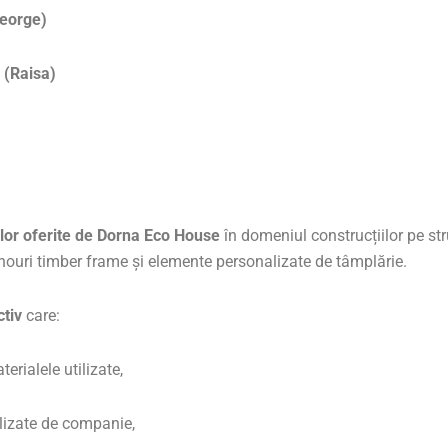
eorge)
 (Raisa)
selor oferite de Dorna Eco House
în domeniul construcțiilor pe st
anouri timber frame și elemente personalizate de tâmplărie.
ctiv
care:
erialele utilizate,
ealizate de companie,