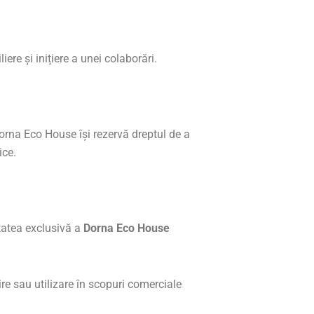
iere și inițiere a unei colaborări.
Dorna Eco House își rezervă dreptul de a
ice.
etatea exclusivă a
Dorna Eco House
ire sau utilizare în scopuri comerciale