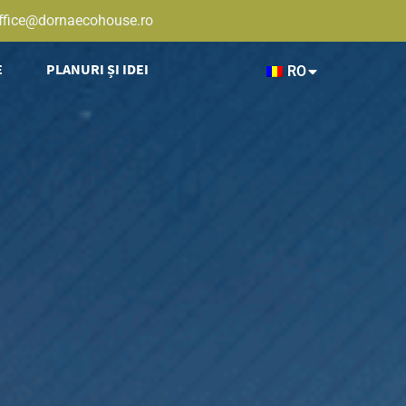
ffice@dornaecohouse.ro
E
PLANURI ȘI IDEI
RO