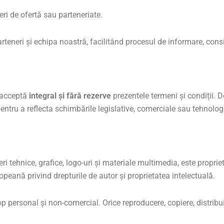
ri de ofertă sau parteneriate.
parteneri și echipa noastră, facilitând procesul de informare, consil
r acceptă
integral și fără rezerve
prezentele termeni și condiții. 
entru a reflecta schimbările legislative, comerciale sau tehnolog
ieri tehnice, grafice, logo-uri și materiale multimedia, este propri
ropeană privind drepturile de autor și proprietatea intelectuală.
op personal și non-comercial. Orice reproducere, copiere, distribu