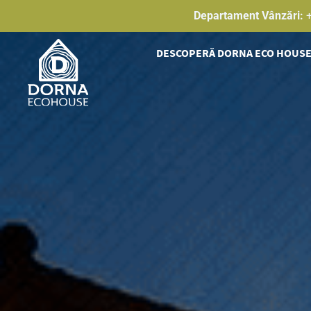
Skip
Departament Vânzări:
to
content
DESCOPERĂ DORNA ECO HOUS