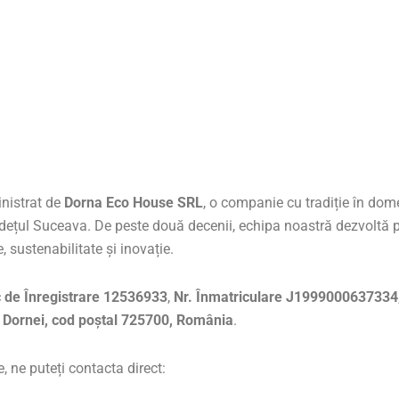
inistrat de
Dorna Eco House SRL
, o companie cu tradiție în dome
județul Suceava. De peste două decenii, echipa noastră dezvoltă p
 sustenabilitate și inovație.
 de Înregistrare 12536933
,
Nr. Înmatriculare J1999000637334
a Dornei, cod poștal 725700, România
.
, ne puteți contacta direct: