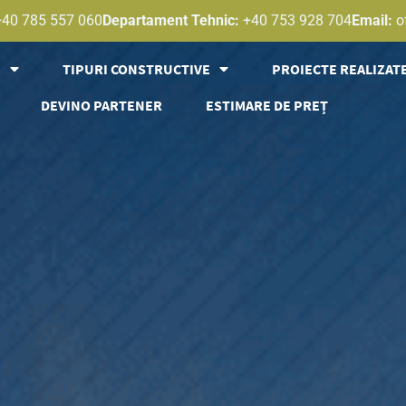
+40 785 557 060
Departament Tehnic:
+40 753 928 704
Email:
o
E
TIPURI CONSTRUCTIVE
PROIECTE REALIZAT
DEVINO PARTENER
ESTIMARE DE PREȚ