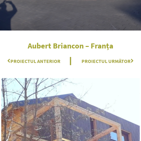
Aubert Briancon – Franța
Prev
PROIECTUL ANTERIOR
PROIECTUL URMĂTOR
Nex