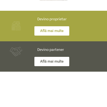
Devino proprietar
Află mai multe
Devino partener
Află mai multe
Ai nelămuriri? Inginerii noștri îţi stau la dispoziţie și îţi vor