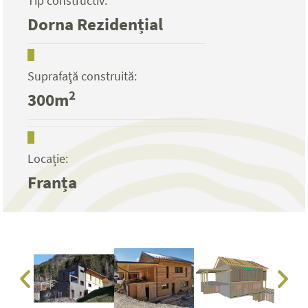
Tip constructiv:
Dorna Rezidențial
Suprafaţă construită:
2
300m
Locație:
Franța