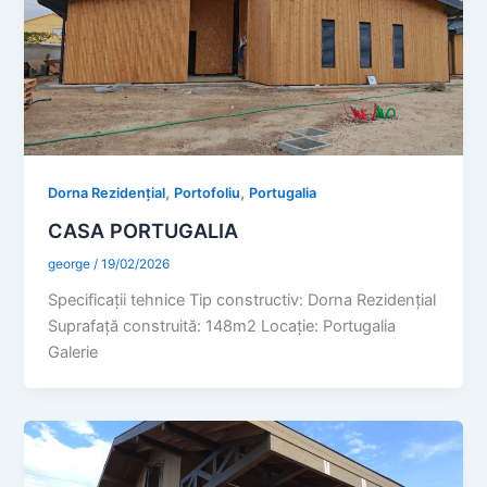
,
,
Dorna Rezidențial
Portofoliu
Portugalia
CASA PORTUGALIA
george
/
19/02/2026
Specificaţii tehnice Tip constructiv: Dorna Rezidențial
Suprafaţă construită: 148m2 Locație: Portugalia
Galerie