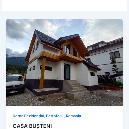
,
,
Dorna Rezidențial
Portofoliu
Romania
CASA BUȘTENI