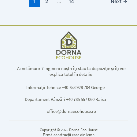
1
2
…
14
Next
→
Ai nelămuriri? Inginerii noștri îţi stau la dispoziţie și îţi vor
explica totul în detaliu.
Informaţii Tehnice +40 753 928 704 George
Departament Vânzări +40 785 557 060 Raisa
office@dornaecohouse.ro
Copyright © 2025 Dorna Eco House
Firmă construcţii case din lemn