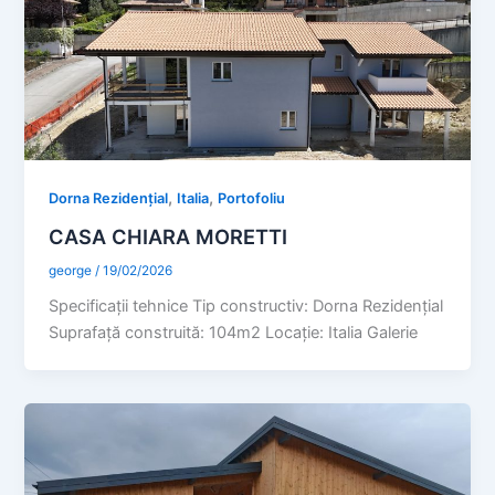
,
,
Dorna Rezidențial
Italia
Portofoliu
CASA CHIARA MORETTI
george
/
19/02/2026
Specificaţii tehnice Tip constructiv: Dorna Rezidențial
Suprafaţă construită: 104m2 Locație: Italia Galerie