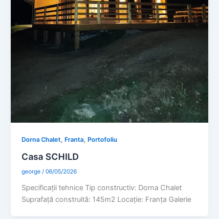
,
,
Dorna Chalet
Franta
Portofoliu
Casa SCHILD
george
/
06/05/2026
Specificaţii tehnice Tip constructiv: Dorna Chalet
Suprafaţă construită: 145m2 Locație: Franța Galerie