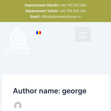
Skip
Departament Vânzări:
+40 785 557 060
to
Departament Tehnic:
+40 753 928 704
content
Email:
office@dornaecohouse.ro
RO
Descoperă Dorna Eco House
Tipuri Constructive
Proiecte Realizate
Devino partener
Estimare de preț
Author name: george