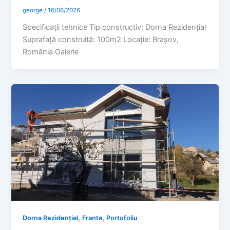
george
/
16/06/2026
Specificaţii tehnice Tip constructiv: Dorna Rezidențial
Suprafaţă construită: 100m2 Locație: Brașov,
România Galerie
,
,
Dorna Rezidențial
Franta
Portofoliu