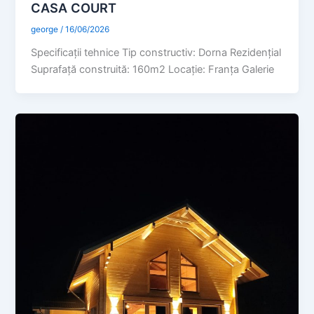
CASA COURT
george
/
16/06/2026
Specificaţii tehnice Tip constructiv: Dorna Rezidențial
Suprafaţă construită: 160m2 Locație: Franța Galerie