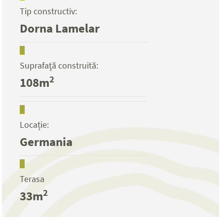
Tip constructiv:
Dorna Lamelar
Suprafaţă construită:
2
108m
Locație:
Germania
Terasa
2
33m