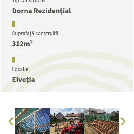
Tip constructiv:
Dorna Rezidențial
Suprafaţă construită:
2
312m
Locație:
Elveția