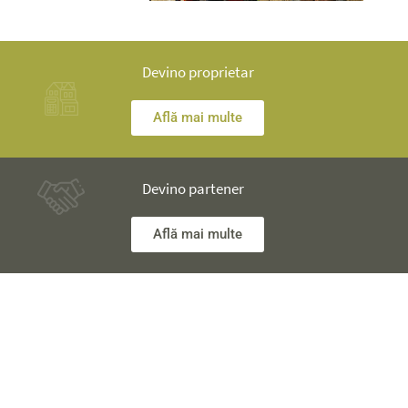
Devino proprietar
Află mai multe
Devino partener
Află mai multe
Ai nelămuriri? Inginerii noștri îţi stau la dispoziţie și îţi vor