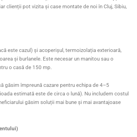
iar clienții pot vizita și case montate de noi în Cluj, Sibiu,
că este cazul) și acoperișul, termoizolația exterioară,
litoarea și burlanele. Este necesar un manitou sau o
ntru o casă de 150 mp.
 să găsim împreună cazare pentru echipa de 4–5
ioada estimată este de circa o lună). Nu includem costul
eneficiarului găsim soluții mai bune și mai avantajoase
ientului)