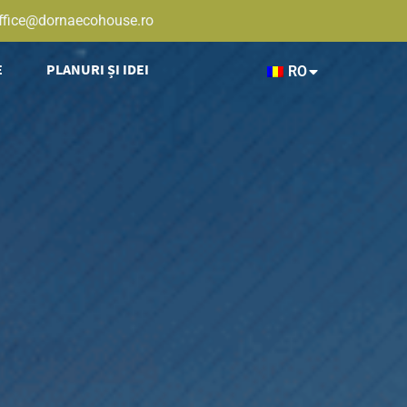
ffice@dornaecohouse.ro
E
PLANURI ȘI IDEI
RO