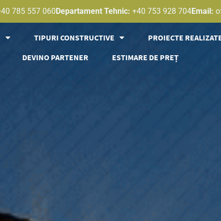
+40 785 557 060
Departament Tehnic:
+40 753 928 704
Email:
o
E
TIPURI CONSTRUCTIVE
PROIECTE REALIZAT
DEVINO PARTENER
ESTIMARE DE PREȚ