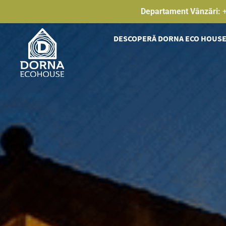
Skip
Departament Vânzări:
to
content
DESCOPERĂ DORNA ECO HOUS