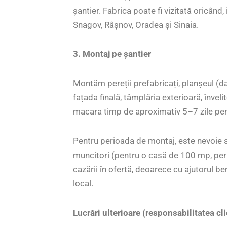
șantier. Fabrica poate fi vizitată oricând, 
Snagov, Râșnov, Oradea și Sinaia.
3. Montaj pe șantier
Montăm pereții prefabricați, planșeul (da
fațada finală, tâmplăria exterioară, înve
macara timp de aproximativ 5–7 zile pe
Pentru perioada de montaj, este nevoie
muncitori (pentru o casă de 100 mp, per
cazării în ofertă, deoarece cu ajutorul b
local.
Lucrări ulterioare (responsabilitatea cl