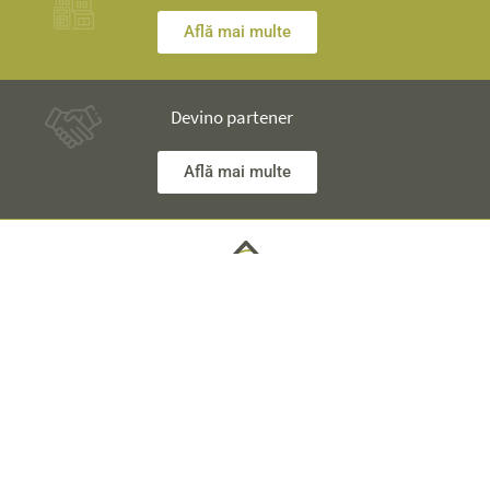
Află mai multe
Devino partener
Află mai multe
Ai nelămuriri? Inginerii noștri îţi stau la dispoziţie și îţi vor
explica totul în detaliu.
Informaţii Tehnice +40 753 928 704 George
Departament Vânzări +40 785 557 060 Raisa