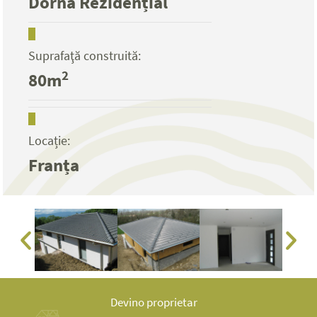
Dorna Rezidențial
Suprafaţă construită:
2
80m
Locație:
Franța
Devino proprietar