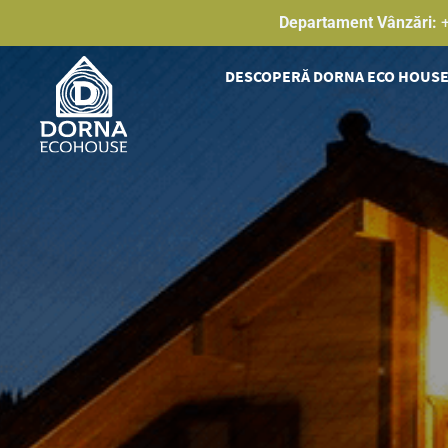
Skip
Departament Vânzări:
to
content
DESCOPERĂ DORNA ECO HOUS