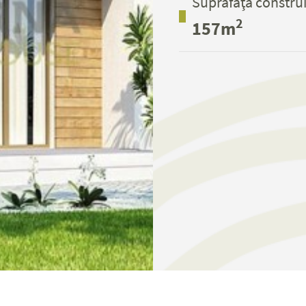
Suprafaţă construi
2
157m