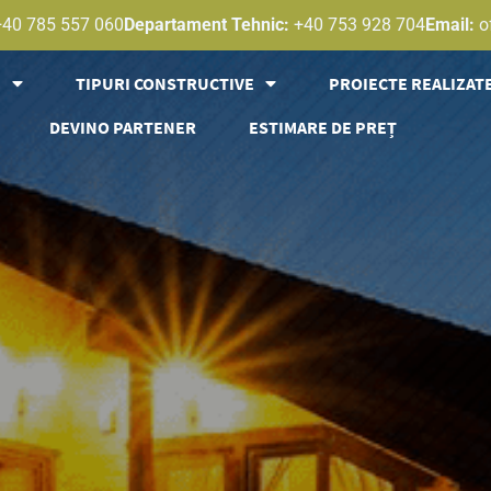
+40 785 557 060
Departament Tehnic:
+40 753 928 704
Email:
o
E
TIPURI CONSTRUCTIVE
PROIECTE REALIZAT
DEVINO PARTENER
ESTIMARE DE PREȚ