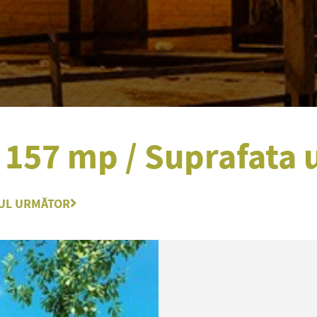
157 mp / Suprafata 
UL URMĂTOR
Next