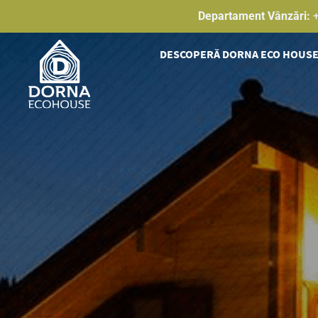
Skip
Departament Vânzări:
to
content
DESCOPERĂ DORNA ECO HOUS