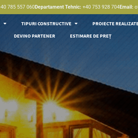
+40 785 557 060
Departament Tehnic:
+40 753 928 704
Email:
o
E
TIPURI CONSTRUCTIVE
PROIECTE REALIZAT
DEVINO PARTENER
ESTIMARE DE PREȚ