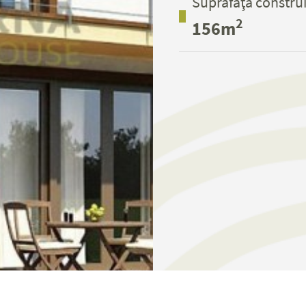
Suprafaţă construi
2
156m