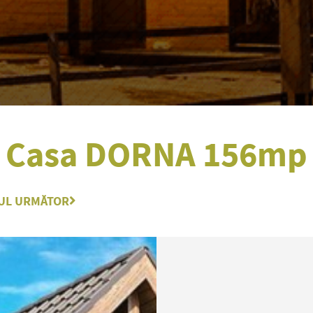
Casa DORNA 156mp
UL URMĂTOR
Next