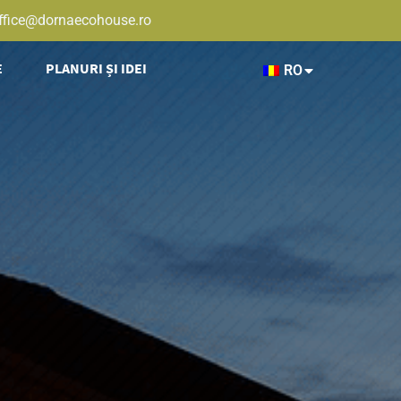
ffice@dornaecohouse.ro
E
PLANURI ȘI IDEI
RO