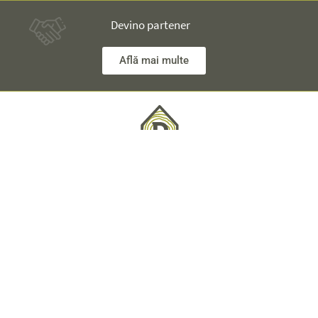
Devino partener
Află mai multe
Ai nelămuriri? Inginerii noștri îţi stau la dispoziţie și îţi vor
explica totul în detaliu.
Informaţii Tehnice +40 753 928 704 George
Departament Vânzări +40 785 557 060 Raisa
office@dornaecohouse.ro