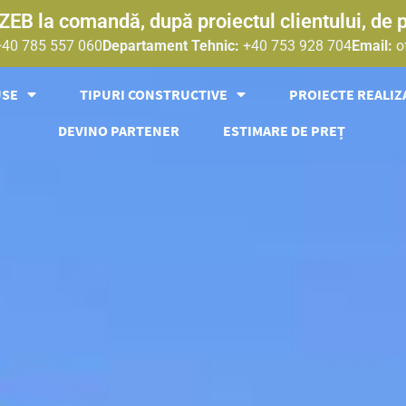
EB la comandă, după proiectul clientului, de 
+40 785 557 060
Departament Tehnic:
+40 753 928 704
Email:
o
USE
TIPURI CONSTRUCTIVE
PROIECTE REALIZ
DEVINO PARTENER
ESTIMARE DE PREȚ