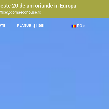
peste 20 de ani oriunde in Europa
ffice@dornaecohouse.ro
ATE
PLANURI ȘI IDEI
RO