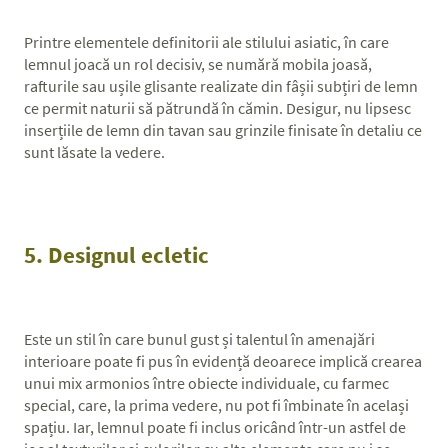
Printre elementele definitorii ale stilului asiatic, în care
lemnul joacă un rol decisiv, se numără mobila joasă,
rafturile sau ușile glisante realizate din fâșii subțiri de lemn
ce permit naturii să pătrundă în cămin. Desigur, nu lipsesc
inserțiile de lemn din tavan sau grinzile finisate în detaliu ce
sunt lăsate la vedere.
5. Designul ecletic
Este un stil în care bunul gust și talentul în amenajări
interioare poate fi pus în evidență deoarece implică crearea
unui mix armonios între obiecte individuale, cu farmec
special, care, la prima vedere, nu pot fi îmbinate în același
spațiu. Iar, lemnul poate fi inclus oricând într-un astfel de