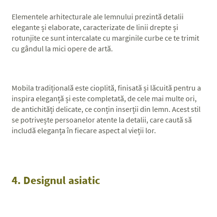
Elementele arhitecturale ale lemnului prezintă detalii
elegante și elaborate, caracterizate de linii drepte și
rotunjite ce sunt intercalate cu marginile curbe ce te trimit
cu gândul la mici opere de artă.
Mobila tradițională este cioplită, finisată și lăcuită pentru a
inspira eleganță și este completată, de cele mai multe ori,
de antichități delicate, ce conțin inserții din lemn. Acest stil
se potrivește persoanelor atente la detalii, care caută să
includă eleganța în fiecare aspect al vieții lor.
4. Designul asiatic