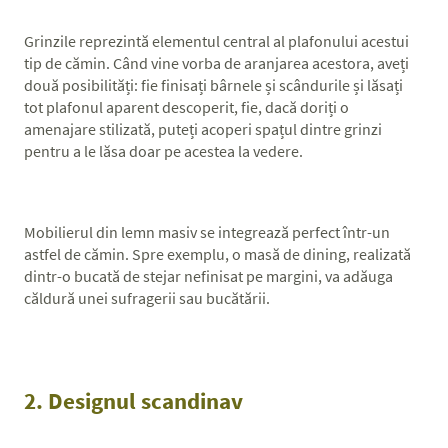
Grinzile reprezintă elementul central al plafonului acestui
tip de cămin. Când vine vorba de aranjarea acestora, aveți
două posibilități: fie finisați bârnele și scândurile și lăsați
tot plafonul aparent descoperit, fie, dacă doriți o
amenajare stilizată, puteți acoperi spațul dintre grinzi
pentru a le lăsa doar pe acestea la vedere.
Mobilierul din lemn masiv se integrează perfect într-un
astfel de cămin. Spre exemplu, o masă de dining, realizată
dintr-o bucată de stejar nefinisat pe margini, va adăuga
căldură unei sufragerii sau bucătării.
2. Designul scandinav