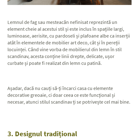
Lemnul de fag sau mesteacăn nefinisat reprezintă un
element cheie al acestui stil și este inclus în spațiile largi,
luminoase, aerisite, cu pardoseli și plafoane albe ca inserții
atât în elementele de mobilier art deco, cât și în pereții
locuinței. Când vine vorba de mobilierul din lemn în stil
scandinav, acesta conține linii drepte, delicate, ușor
curbate și poate fi realizat din lemn cu patină.
Așadar, dacă nu cauți să-ți încarci casa cu elemente
decorative greoaie, ci doar ceea ce este funcțional și
necesar, atunci stilul scandinav ți se potrivește cel mai bine.
3. Designul tradițional