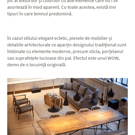
joc al texturilor și culorilor cu alte elemente care nu i se
asortează în mod aparent. Cu toate acestea, există trei
tipuri în care lemnul predomină.
În cazul stilului elegant ecletic, piesele de mobilier și
detaliile arhitecturale ce aparțin designului tradițional sunt
îmbinate cu elemente moderne, precum sticla, porțelanul
sau suprafețele lucioase din pal. Efectul este unul WOW,
demn de o locuință originală.