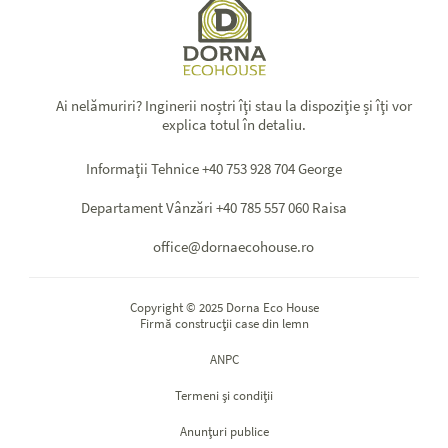
Ai nelămuriri? Inginerii noștri îţi stau la dispoziţie și îţi vor
explica totul în detaliu.
Informaţii Tehnice +40 753 928 704 George
Departament Vânzări +40 785 557 060 Raisa
office@dornaecohouse.ro
Copyright © 2025 Dorna Eco House
Firmă construcţii case din lemn
ANPC
Termeni și condiții
Anunțuri publice