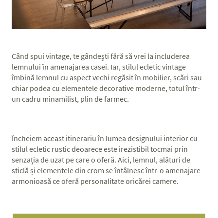
Când spui vintage, te gândești fără să vrei la includerea
lemnului în amenajarea casei. Iar, stilul ecletic vintage
îmbină lemnul cu aspect vechi regăsit în mobilier, scări sau
chiar podea cu elementele decorative moderne, totul într-
un cadru minamilist, plin de farmec.
Încheiem aceast itinerariu în lumea designului interior cu
stilul ecletic rustic deoarece este irezistibil tocmai prin
senzația de uzat pe care o oferă. Aici, lemnul, alături de
sticlă și elementele din crom se întâlnesc într-o amenajare
armonioasă ce oferă personalitate oricărei camere.