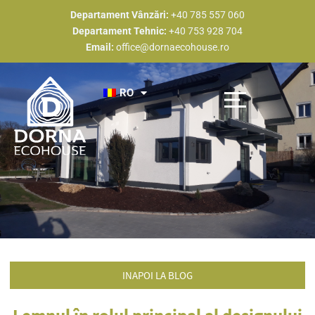
Skip
Departament Vânzări:
+40 785 557 060
to
Departament Tehnic:
+40 753 928 704
content
Email:
office@dornaecohouse.ro
RO
Descoperă Dorna Eco House
Tipuri Constructive
Proiecte Realizate
Devino partener
Estimare de preț
INAPOI LA BLOG
Lemnul în rolul principal al designului