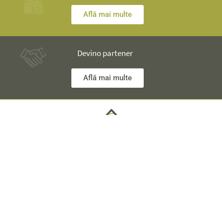
Află mai multe
Devino partener
Află mai multe
Ai nelămuriri? Inginerii noștri îţi stau la dispoziţie și îţi vor
explica totul în detaliu.
Informaţii Tehnice +40 753 928 704 George
Departament Vânzări +40 785 557 060 Raisa