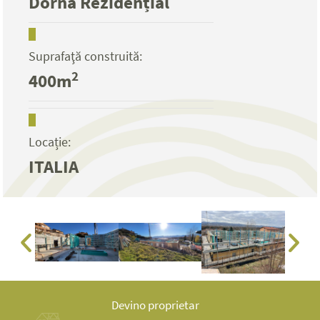
Dorna Rezidențial
Suprafaţă construită:
2
400m
Locație:
ITALIA
Devino proprietar