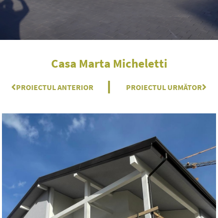
Casa Marta Micheletti
Prev
PROIECTUL ANTERIOR
PROIECTUL URMĂTOR
Nex