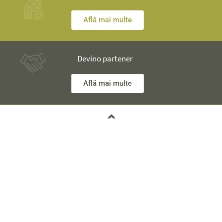
Află mai multe
Devino partener
Află mai multe
Ai nelămuriri? Inginerii noștri îţi stau la dispoziţie și îţi vor
explica totul în detaliu.
Informaţii Tehnice +40 753 928 704 George