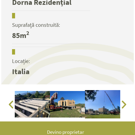
Dorna Rezidențial
Suprafaţă construită:
2
85m
Locație:
Italia
Devino proprietar