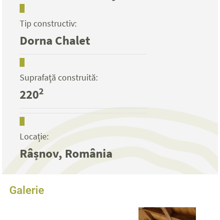
Tip constructiv:
Dorna Chalet
Suprafaţă construită:
2
220
Locație:
Râșnov, România
Galerie