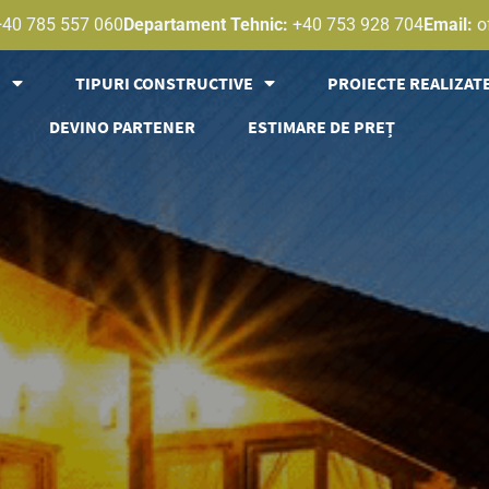
+40 785 557 060
Departament Tehnic:
+40 753 928 704
Email:
o
E
TIPURI CONSTRUCTIVE
PROIECTE REALIZAT
DEVINO PARTENER
ESTIMARE DE PREȚ