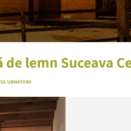
ă de lemn Suceava Ce
TUL URMĂTOR
Next