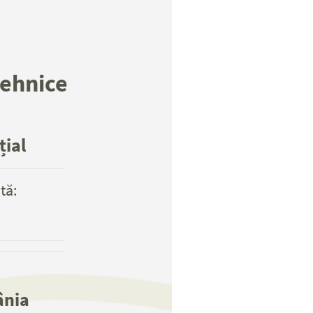
tehnice
țial
tă:
ânia