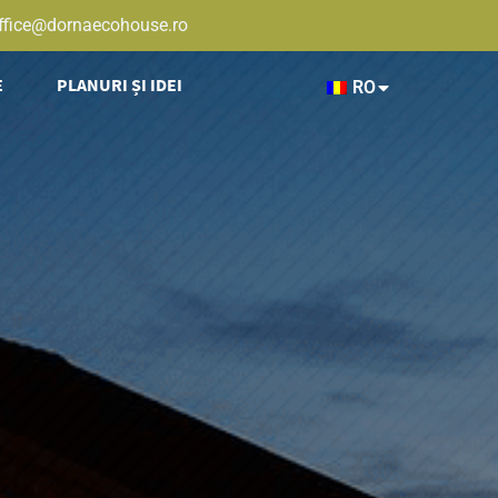
ffice@dornaecohouse.ro
E
PLANURI ȘI IDEI
RO