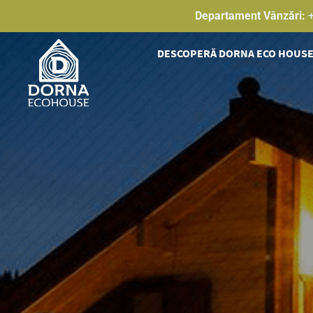
Skip
Departament Vânzări:
to
content
DESCOPERĂ DORNA ECO HOUS