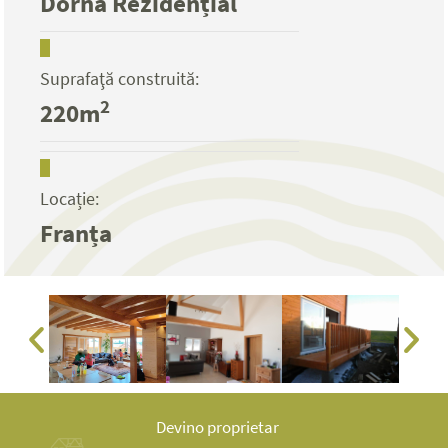
Dorna Rezidențial
Suprafaţă construită:
2
220m
Locație:
Franța
Devino proprietar