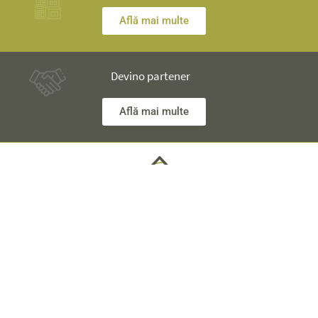
Află mai multe
Devino partener
Află mai multe
Ai nelămuriri? Inginerii noștri îţi stau la dispoziţie și îţi vor
explica totul în detaliu.
Informaţii Tehnice +40 753 928 704 George
Departament Vânzări +40 785 557 060 Raisa