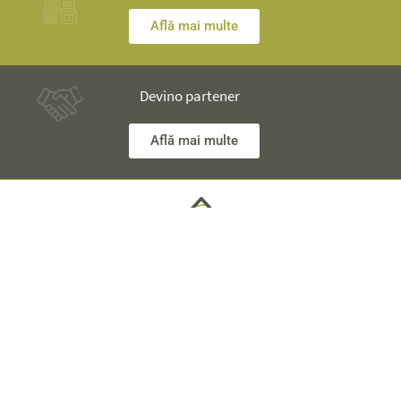
Află mai multe
Devino partener
Află mai multe
Ai nelămuriri? Inginerii noștri îţi stau la dispoziţie și îţi vor
explica totul în detaliu.
Informaţii Tehnice +40 753 928 704 George
Departament Vânzări +40 785 557 060 Raisa