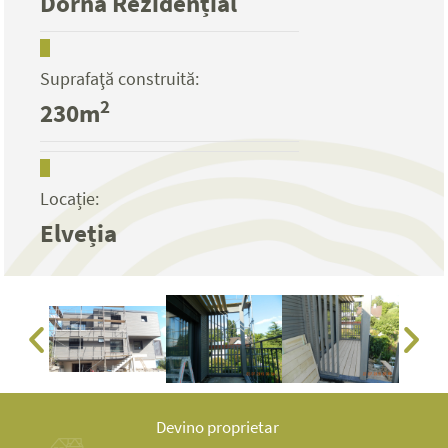
Dorna Rezidențial
Suprafaţă construită:
2
230m
Locație:
Elveția
Devino proprietar