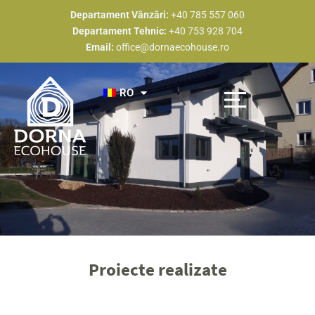
Skip
Departament Vânzări:
+40 785 557 060
to
Departament Tehnic:
+40 753 928 704
content
Email:
office@dornaecohouse.ro
RO
Descoperă Dorna Eco House
Tipuri Constructive
Proiecte Realizate
Devino partener
Estimare de preț
Proiecte realizate